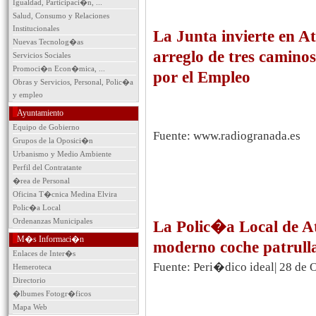
Igualdad, Participaci�n, ...
Salud, Consumo y Relaciones
Institucionales
La Junta invierte en A
Nuevas Tecnolog�as
arreglo de tres camino
Servicios Sociales
Promoci�n Econ�mica, ...
por el Empleo
Obras y Servicios, Personal, Polic�a
y empleo
Ayuntamiento
Equipo de Gobierno
Fuente: www.radiogranada.es
Grupos de la Oposici�n
Urbanismo y Medio Ambiente
Perfil del Contratante
�rea de Personal
Oficina T�cnica Medina Elvira
Polic�a Local
Ordenanzas Municipales
La Polic�a Local de At
M�s Informaci�n
moderno coche patrull
Enlaces de Inter�s
Fuente: Peri�dico ideal| 28 de 
Hemeroteca
Directorio
�lbumes Fotogr�ficos
Mapa Web