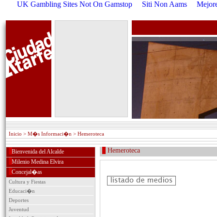
UK Gambling Sites Not On Gamstop
Siti Non Aams
Mejore
Inicio
> M�s Informaci�n > Hemeroteca
Hemeroteca
Bienvenida del Alcalde
Milenio Medina Elvira
Concejal�as
P
Cultura y Fiestas
Educaci�n
Deportes
Juventud