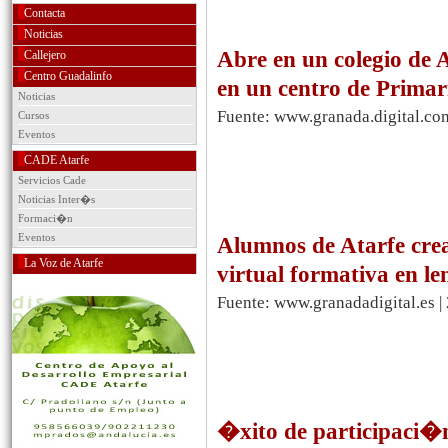
Contacta
Noticias
Abre en un colegio de 
Callejero
Centro Guadalinfo
en un centro de Primar
Noticias
Fuente: www.granada.digital.co
Cursos
Eventos
CADE Atarfe
Servicios Cade
Noticias Inter�s
Formaci�n
Eventos
Alumnos de Atarfe cr
La Voz de Atarfe
virtual formativa en le
Fuente: www.granadadigital.es |
�xito de participaci�n