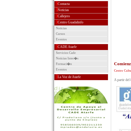
Contacta
Noticias
Callejero
Centro Guadalinfo
Noticias
Cursos
Eventos
CADE Atarfe
Servicios Cade
Noticias Inter�s
Comienz
Formaci�n
Eventos
Centro Cultu
La Voz de Atarfe
A partir del