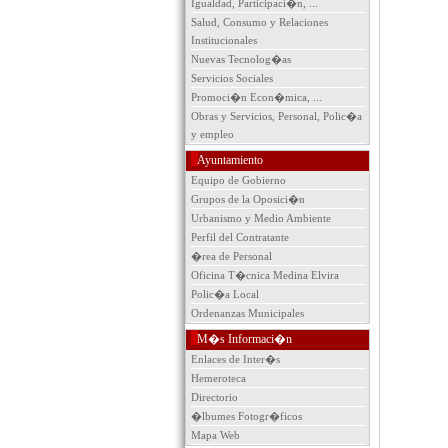
Igualdad, Participaci�n, ...
Salud, Consumo y Relaciones
Institucionales
Nuevas Tecnolog�as
Servicios Sociales
Promoci�n Econ�mica, ...
Obras y Servicios, Personal, Polic�a
y empleo
Ayuntamiento
Equipo de Gobierno
Grupos de la Oposici�n
Urbanismo y Medio Ambiente
Perfil del Contratante
�rea de Personal
Oficina T�cnica Medina Elvira
Polic�a Local
Ordenanzas Municipales
M�s Informaci�n
Enlaces de Inter�s
Hemeroteca
Directorio
�lbumes Fotogr�ficos
Mapa Web