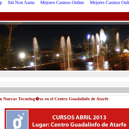
p
Siti Non Aams
Mejores Casinos Online
Mejores Casinos Onl
n Nuevas Tecnolog�as en el Centro Guadalinfo de Atarfe