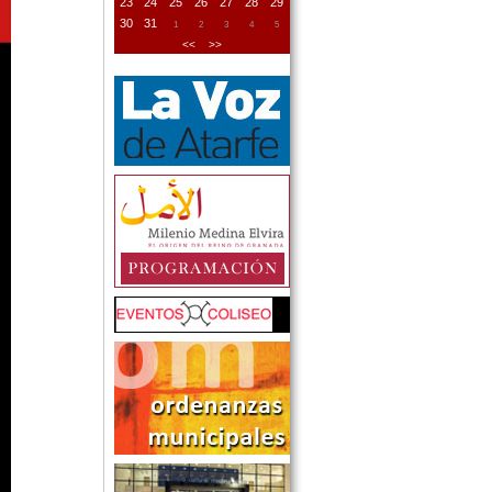
23
24
25
26
27
28
29
30
31
1
2
3
4
5
<<
>>