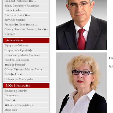
Igualdad, Participaci�n, ...
Salud, Consumo y Relaciones
Institucionales
Nuevas Tecnolog�as
Servicios Sociales
Promoci�n Econ�mica, ...
Obras y Servicios, Personal, Polic�a
y empleo
Ayuntamiento
Equipo de Gobierno
Grupos de la Oposici�n
Urbanismo y Medio Ambiente
Fra
Perfil del Contratante
�rea de Personal
Igu
Oficina T�cnica Medina Elvira
Polic�a Local
Ordenanzas Municipales
M�s Informaci�n
Enlaces de Inter�s
Hemeroteca
Directorio
�lbumes Fotogr�ficos
Mapa Web