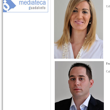
Ur
Fra
Cul