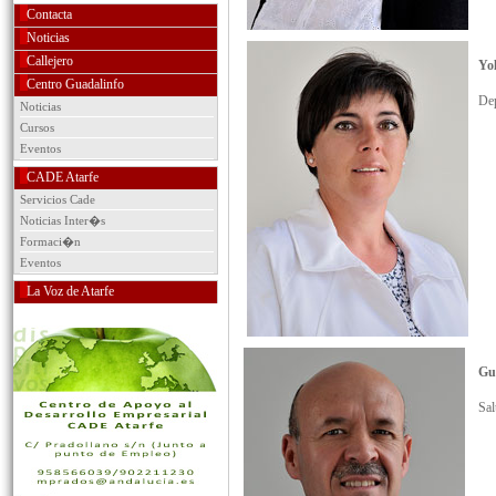
Contacta
Noticias
Callejero
Yo
Centro Guadalinfo
Dep
Noticias
Cursos
Eventos
CADE Atarfe
Servicios Cade
Noticias Inter�s
Formaci�n
Eventos
La Voz de Atarfe
Gu
Sal