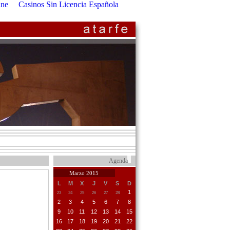
ine
Casinos Sin Licencia Española
Agenda
Marzo 2015
L
M
X
J
V
S
D
1
23
24
25
26
27
28
2
3
4
5
6
7
8
9
10
11
12
13
14
15
16
17
18
19
20
21
22