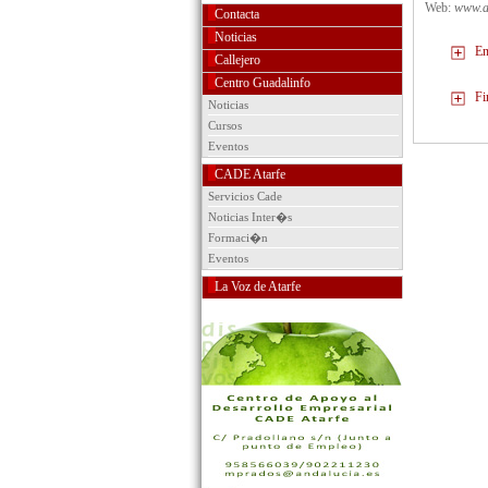
Web:
www.a
Contacta
Noticias
En
Callejero
Centro Guadalinfo
Fi
Noticias
Cursos
Eventos
CADE Atarfe
Servicios Cade
Noticias Inter�s
Formaci�n
Eventos
La Voz de Atarfe