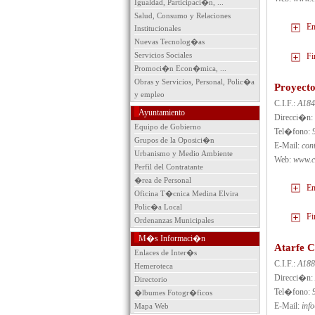
Igualdad, Participaci�n, ...
Salud, Consumo y Relaciones
En
Institucionales
Nuevas Tecnolog�as
Servicios Sociales
Fi
Promoci�n Econ�mica, ...
Obras y Servicios, Personal, Polic�a
Proyecto
y empleo
C.I.F.:
A184
Ayuntamiento
Direcci�n:
Equipo de Gobierno
Tel�fono:
Grupos de la Oposici�n
E-Mail:
con
Urbanismo y Medio Ambiente
Web:
www.ci
Perfil del Contratante
�rea de Personal
En
Oficina T�cnica Medina Elvira
Polic�a Local
Fi
Ordenanzas Municipales
M�s Informaci�n
Atarfe C
Enlaces de Inter�s
C.I.F.:
A188
Hemeroteca
Direcci�n:
Directorio
Tel�fono:
�lbumes Fotogr�ficos
E-Mail:
inf
Mapa Web