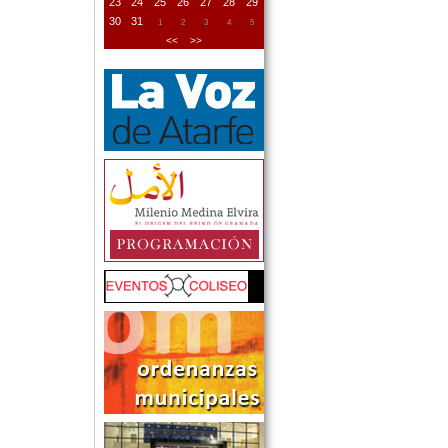
23
24
25
26
27
28
29
30
31
1
2
3
4
5
<<
>>