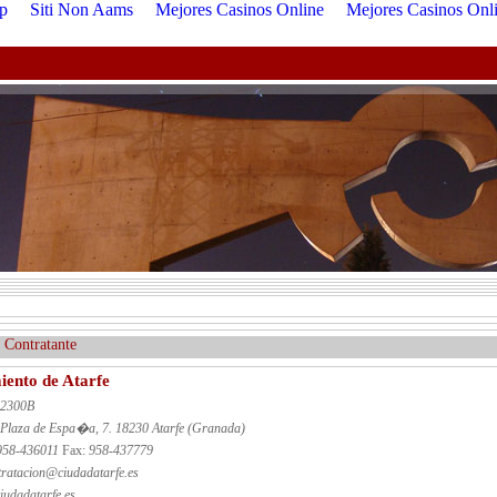
p
Siti Non Aams
Mejores Casinos Online
Mejores Casinos Onl
Contratante
ento de Atarfe
2300B
Plaza de Espa�a, 7. 18230 Atarfe (Granada)
958-436011
Fax:
958-437779
tratacion@ciudadatarfe.es
udadatarfe.es