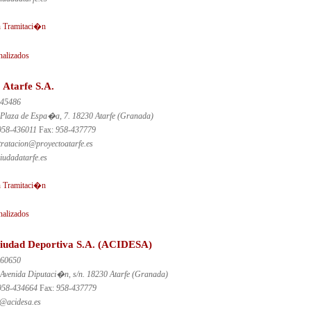
 Tramitaci�n
nalizados
 Atarfe S.A.
45486
Plaza de Espa�a, 7. 18230 Atarfe (Granada)
958-436011
Fax:
958-437779
tratacion@proyectoatarfe.es
udadatarfe.es
 Tramitaci�n
nalizados
iudad Deportiva S.A. (ACIDESA)
60650
Avenida Diputaci�n, s/n. 18230 Atarfe (Granada)
958-434664
Fax:
958-437779
o@acidesa.es