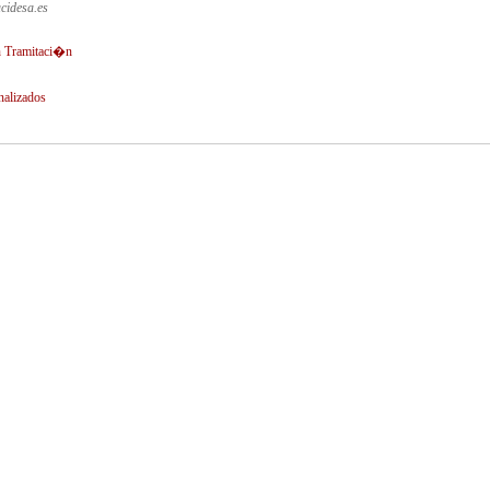
cidesa.es
 Tramitaci�n
nalizados