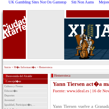
UK Gambling Sites Not On Gamstop
Siti Non Aams
Mejore
Inicio
> M�s Informaci�n > Hemeroteca
Hemeroteca
Bienvenida del Alcalde
Concejal�as
Yann Tiersen act�a m
Cultura y Fiestas
Fuente: www.ideal.es | 16 de N
Educaci�n
Deportes
Juventud
Igualdad, Participaci�n, ...
Yann Tiersen vuelve a Granada 