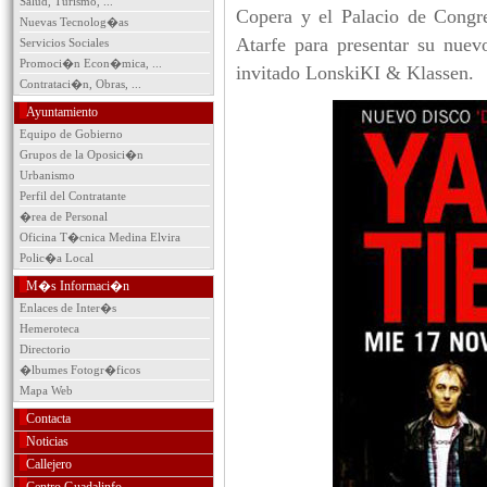
Salud, Turismo, ...
Copera y el Palacio de Congr
Nuevas Tecnolog�as
Atarfe para presentar su nuev
Servicios Sociales
Promoci�n Econ�mica, ...
invitado LonskiKI & Klassen.
Contrataci�n, Obras, ...
Ayuntamiento
Equipo de Gobierno
Grupos de la Oposici�n
Urbanismo
Perfil del Contratante
�rea de Personal
Oficina T�cnica Medina Elvira
Polic�a Local
M�s Informaci�n
Enlaces de Inter�s
Hemeroteca
Directorio
�lbumes Fotogr�ficos
Mapa Web
Contacta
Noticias
Callejero