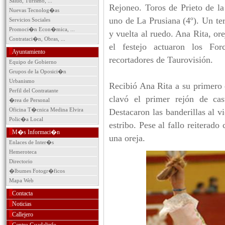
Salud, Turismo, ...
Rejoneo. Toros de Prieto de la
Nuevas Tecnolog�as
uno de La Prusiana (4º). Un te
Servicios Sociales
Promoci�n Econ�mica, ...
y vuelta al ruedo. Ana Rita, ore
Contrataci�n, Obras, ...
el festejo actuaron los F
Ayuntamiento
recortadores de Taurovisión.
Equipo de Gobierno
Grupos de la Oposici�n
Urbanismo
Recibió Ana Rita a su primero 
Perfil del Contratante
clavó el primer rejón de cas
�rea de Personal
Oficina T�cnica Medina Elvira
Destacaron las banderillas al vi
Polic�a Local
estribo. Pese al fallo reiterado
M�s Informaci�n
una oreja.
Enlaces de Inter�s
Hemeroteca
Directorio
�lbumes Fotogr�ficos
Mapa Web
Contacta
Noticias
Callejero