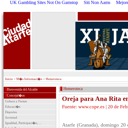
UK Gambling Sites Not On Gamstop
Siti Non Aams
Mejore
Inicio
> M�s Informaci�n > Hemeroteca
Hemeroteca
Bienvenida del Alcalde
Concejal�as
Oreja para Ana Rita e
Cultura y Fiestas
Fuente: www.cope.es | 20 de Feb
Educaci�n
Deportes
Juventud
Igualdad, Participaci�n, ...
Atarfe (Granada), domingo 20 d