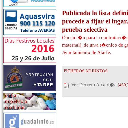
Publicada la lista defin
procede a fijar el luga
prueba selectiva
Oposici�n para la contrataci�n 
maternal), de un/a t�cnico de ge
Ayuntamiento de Atarfe.
FICHEROS ADJUNTOS
Ver Decreto Alcald�a
[469,