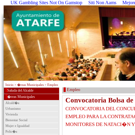
UK Gambling Sites Not On Gamstop
Siti Non Aams
Mejore
Inicio
> �reas Municipales > Empleo
Empleo
Saluda del Alcalde
�reas Municipales
Convocatoria Bolsa d
Alcald�a
CONVOCATORIA DEL CONCUR
Urbanismo
Vivienda
EMPLEO PARA LA CONTRATA
Bienestar Social
MONITORES DE NATACI�N Y
Mujer e Igualdad
Polic�a