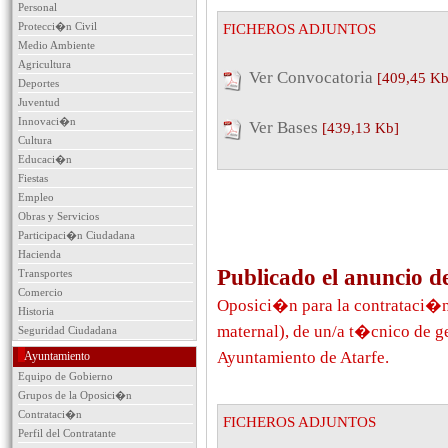
Personal
Protecci�n Civil
FICHEROS ADJUNTOS
Medio Ambiente
Agricultura
Ver Convocatoria
[409,45 Kb
Deportes
Juventud
Innovaci�n
Ver Bases
[439,13 Kb]
Cultura
Educaci�n
Fiestas
Empleo
Obras y Servicios
Participaci�n Ciudadana
Hacienda
Publicado el anuncio d
Transportes
Comercio
Oposici�n para la contrataci�n 
Historia
maternal), de un/a t�cnico de ge
Seguridad Ciudadana
Ayuntamiento de Atarfe.
Ayuntamiento
Equipo de Gobierno
Grupos de la Oposici�n
Contrataci�n
FICHEROS ADJUNTOS
Perfil del Contratante