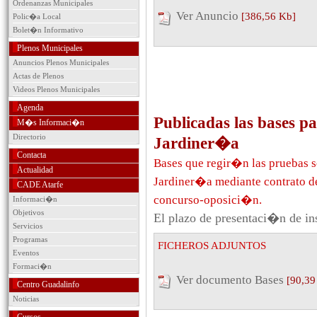
Ordenanzas Municipales
Ver Anuncio
[386,56 Kb]
Polic�a Local
Bolet�n Informativo
Plenos Municipales
Anuncios Plenos Municipales
Actas de Plenos
Videos Plenos Municipales
Agenda
Publicadas las bases p
M�s Informaci�n
Directorio
Jardiner�a
Contacta
Bases que regir�n las pruebas s
Actualidad
Jardiner�a mediante contrato de
CADE Atarfe
concurso-oposici�n.
Informaci�n
Objetivos
El plazo de presentaci�n de ins
Servicios
Programas
FICHEROS ADJUNTOS
Eventos
Formaci�n
Ver documento Bases
[90,39
Centro Guadalinfo
Noticias