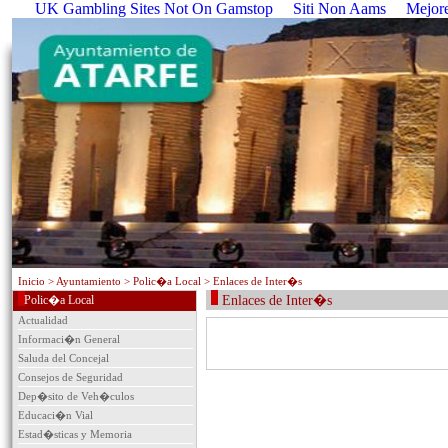
UK Gambling Sites Not On Gamstop
Siti Non Aams
Mejore
Inicio
> Ayuntamiento > Polic�a Local > Enlaces de Inter�s
Polic�a Local
Enlaces de Inter�s
Actualidad
Informaci�n General
Saluda del Concejal
Consejos de Seguridad
Dep�sito de Veh�culos
Educaci�n Vial
Estad�sticas y Memoria