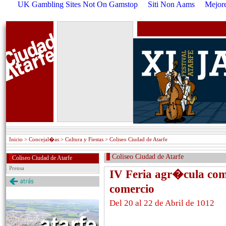
UK Gambling Sites Not On Gamstop
Siti Non Aams
Mejore
Inicio
> Concejal�as > Cultura y Fiestas > Coliseo Ciudad de Atarfe
Coliseo Ciudad de Atarfe
Coliseo Ciudad de Atarfe
Prensa
IV Feria agr�cula coma
comercio
Del 20 al 22 de Abril de 1012