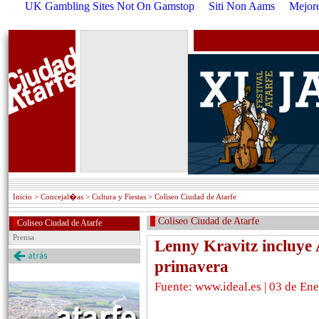
UK Gambling Sites Not On Gamstop
Siti Non Aams
Mejore
Inicio
> Concejal�as > Cultura y Fiestas > Coliseo Ciudad de Atarfe
Coliseo Ciudad de Atarfe
Coliseo Ciudad de Atarfe
Prensa
Lenny Kravitz incluye 
primavera
Fuente: www.ideal.es | 03 de En