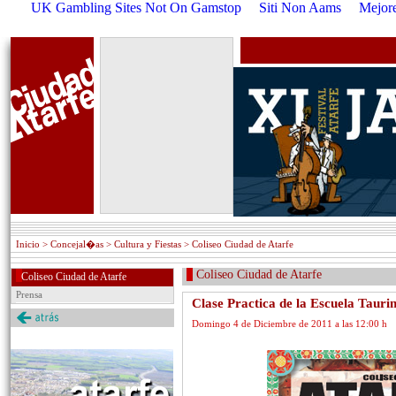
UK Gambling Sites Not On Gamstop
Siti Non Aams
Mejore
Inicio
> Concejal�as > Cultura y Fiestas > Coliseo Ciudad de Atarfe
Coliseo Ciudad de Atarfe
Coliseo Ciudad de Atarfe
Prensa
Clase Practica de la Escuela Tauri
Domingo 4 de Diciembre de 2011 a las 12:00 h