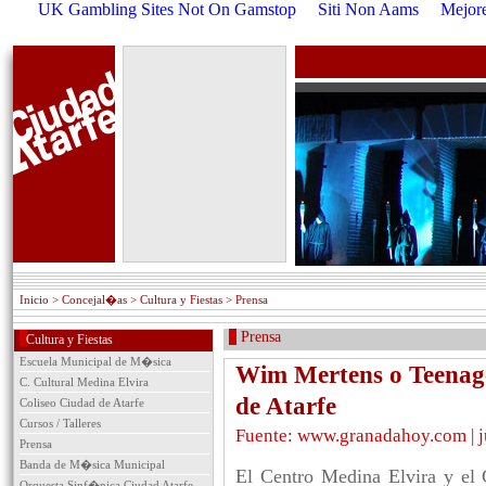
UK Gambling Sites Not On Gamstop
Siti Non Aams
Mejore
Inicio
> Concejal�as > Cultura y Fiestas > Prensa
Prensa
Cultura y Fiestas
Escuela Municipal de M�sica
Wim Mertens o Teenage
C. Cultural Medina Elvira
de Atarfe
Coliseo Ciudad de Atarfe
Cursos / Talleres
Fuente: www.granadahoy.com | j
Prensa
Banda de M�sica Municipal
El Centro Medina Elvira y el 
Orquesta Sinf�nica Ciudad Atarfe