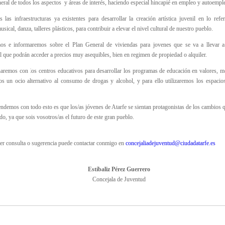
eral de todos los aspectos y áreas de interés, haciendo especial hincapié en empleo y autoempl
 las infraestructuras ya existentes para desarrollar la creación artística juvenil en lo ref
sical, danza, talleres plásticos, para contribuir a elevar el nivel cultural de nuestro pueblo.
s e informaremos sobre el Plan General de viviendas para jovenes que se va a llevar a
l que podrán acceder a precios muy asequibles, bien en regimen de propiedad o alquiler.
aremos con los centros educativos para desarrollar los programas de educación en valores, m
s un ocio alternativo al consumo de drogas y alcohol, y para ello utilizaremos los espacios
ndemos con todo esto es que los/as jóvenes de Atarfe se sientan protagonistas de los cambios 
do, ya que sois vosotros/as el futuro de este gran pueblo.
ier consulta o sugerencia puede contactar conmigo en
concejaliadejuventud@ciudadatarfe.es
Estíbaliz Pérez Guerrero
Concejala de Juventud