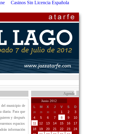
ine
Casinos Sin Licencia Española
Agenda
Junio 2012
s del municipio de
L
M
X
J
V
S
D
a diaria. Para que
1
2
3
28
29
30
31
 quieren y después
4
5
6
7
8
9
10
crearemos espacios
11
12
13
14
15
16
17
18
19
20
21
22
23
24
endrán información