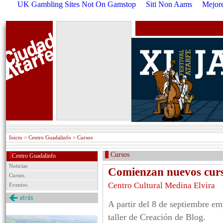
UK Gambling Sites Not On Gamstop
Siti Non Aams
Mejore
Inicio
> Centro Guadalinfo > Cursos
Cursos
Centro Guadalinfo
Noticias
Comienzan nuevos c
Cursos
Centro Cultural Medina Elvira
Eventos
A partir del 8 de septiembre em
taller de Creación de Blog.