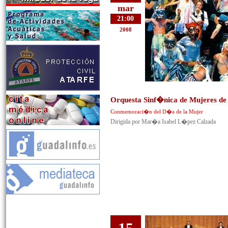
mar
21:00
2008
Orquesta Sinf�nica de Mujeres de
Conmemoraci�n del D�a de la Mujer
Dirigida por Mar�a Isabel L�pez Calzada