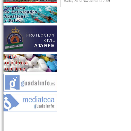
Martes, 24 de Noviembre de 2009