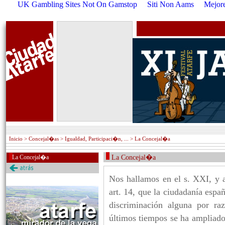
UK Gambling Sites Not On Gamstop
Siti Non Aams
Mejore
Inicio
> Concejal�as > Igualdad, Participaci�n, ... > La Concejal�a
La Concejal�a
La Concejal�a
Nos hallamos en el s. XXI, y a
art. 14, que la ciudadanía espa
discriminación alguna por r
últimos tiempos se ha ampliado