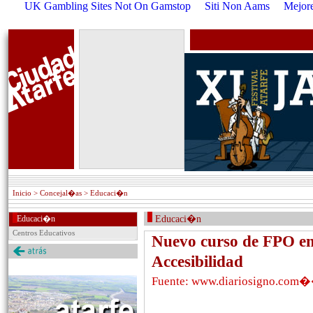
UK Gambling Sites Not On Gamstop
Siti Non Aams
Mejore
Inicio
> Concejal�as > Educaci�n
Educaci�n
Educaci�n
Centros Educativos
Nuevo curso de FPO e
Accesibilidad
Fuente: www.diariosigno.com