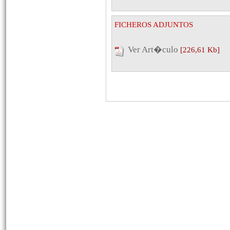
FICHEROS ADJUNTOS
Ver Art�culo
[226,61 Kb]