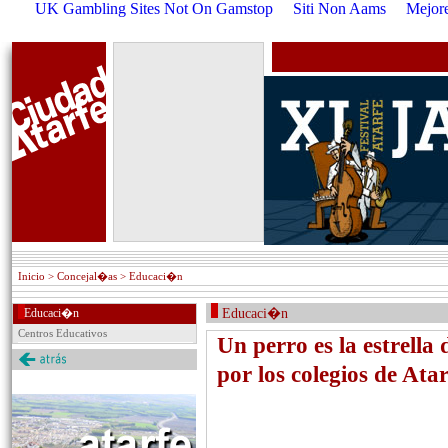
UK Gambling Sites Not On Gamstop
Siti Non Aams
Mejore
Inicio
> Concejal�as > Educaci�n
Educaci�n
Educaci�n
Centros Educativos
Un perro es la estrella
por los colegios de Atar