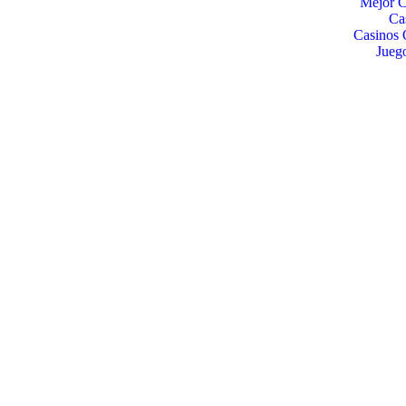
Mejor C
Ca
Casinos 
Jueg