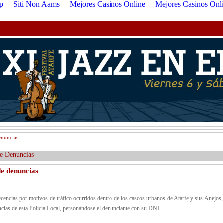
p
Siti Non Aams
Mejores Casinos Online
Mejores Casinos Onl
enuncias
 Denuncias
de denuncias
encias por motivos de tráfico ocurridos dentro de los cascos urbanos de Atarfe y sus Anejos,
cias de esta Policía Local, personándose el denunciante con su DNI.