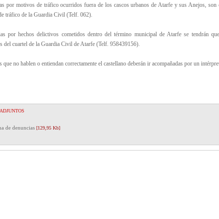
as por motivos de tráfico ocurridos fuera de los cascos urbanos de Atarfe y sus Anejos, son 
e tráfico de la Guardia Civil (Telf. 062).
as por hechos delictivos cometidos dentro del término municipal de Atarfe se tendrán que
 del cuartel de la Guardia Civil de Atarfe (Telf. 958439156).
 que no hablen o entiendan correctamente el castellano deberán ir acompañadas por un intérpret
 ADJUNTOS
na de denuncias
[129,95 Kb]