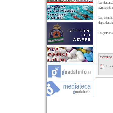
Las denunci
agrupación d
Las denunci
dependencias
Las personas
FICHEROS
Ofici