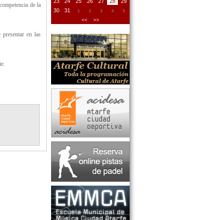
23
24
25
26
27
28
29
competencia de la
30
31
1
2
3
4
5
<<
>>
 presentar en las
e.