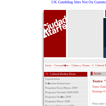
UK Gambling Sites Not On Gamsto
Inicio
> Concejal�as > Cultura y Fiestas > C. Cultural 
Actos
C. Cultural Medina Elvira
Exposiciones
Teatro "
Pr�ximas Actuaciones
Teatro Clasi
Programa Enero/Marzo 2009
Domingo 9 d
Programa Navidad 2008/2009
Programa Oto�o 2008
Programa Marzo 2008
Pieza clave 
Programa Primavera 2008