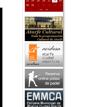
23
24
25
26
27
28
29
30
31
1
2
3
4
5
<<
>>