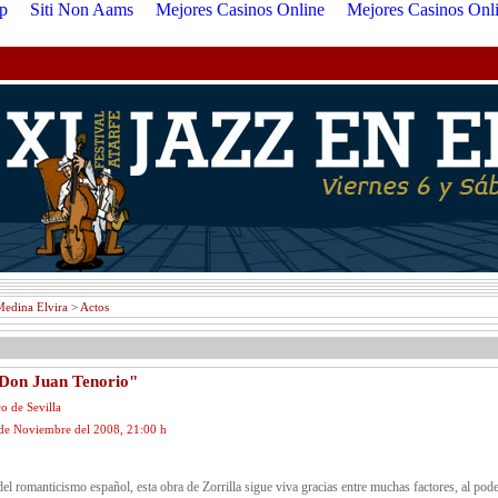
p
Siti Non Aams
Mejores Casinos Online
Mejores Casinos Onl
Medina Elvira > Actos
Don Juan Tenorio"
co de Sevilla
e Noviembre del 2008, 21:00 h
del romanticismo español, esta obra de Zorrilla sigue viva gracias entre muchas factores, al pode