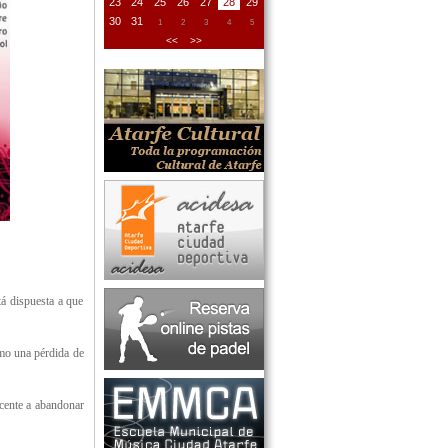
23
24
25
26
27
28
29
30
31
1
2
3
4
5
<<
>>
tá dispuesta a que
omo una pérdida de
icente a abandonar