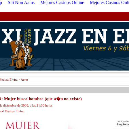
p
Siti Non Aams
Mejores Casinos Online
Mejores Casinos Onl
Medina Elvira > Actos
 Mujer busca hombre (que a�n no existe)
de diciembre de 2008, a las 21:00 horas
ral Medina Elvira