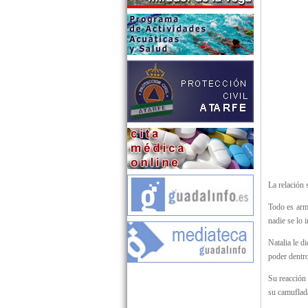
La relación 
Todo es armo
nadie se lo 
Natalia le d
poder dentro
Su reacción 
su camuflada