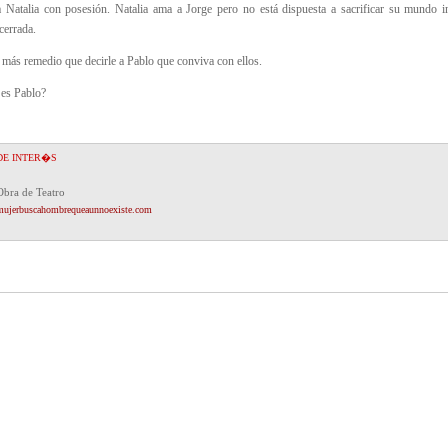
 Natalia con posesión. Natalia ama a Jorge pero no está dispuesta a sacrificar su mundo i
cerrada.
más remedio que decirle a Pablo que conviva con ellos.
 es Pablo?
DE INTER�S
Obra de Teatro
mujerbuscahombrequeaunnoexiste.com