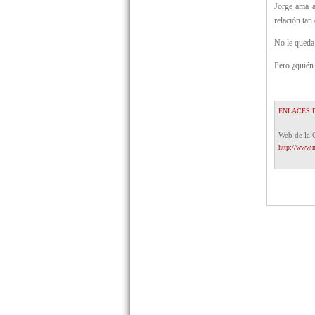
Jorge ama a
relación tan 
No le queda 
Pero ¿quién
ENLACES 
Web de la 
http://www.