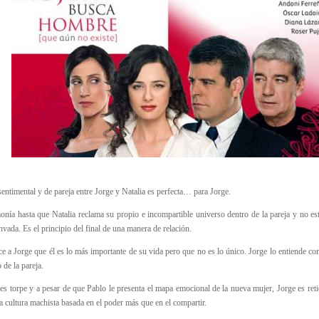
sentimental y de pareja entre Jorge y Natalia es perfecta… para Jorge.
nía hasta que Natalia reclama su propio e incompartible universo dentro de la pareja y no es
invada. Es el principio del final de una manera de relación.
ice a Jorge que él es lo más importante de su vida pero que no es lo único. Jorge lo entiende c
 de la pareja.
es torpe y a pesar de que Pablo le presenta el mapa emocional de la nueva mujer, Jorge es ret
 cultura machista basada en el poder más que en el compartir.