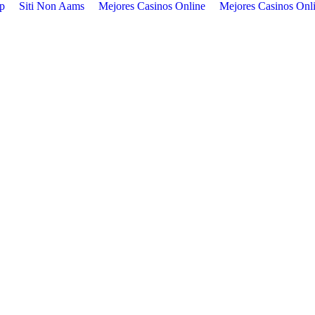
p
Siti Non Aams
Mejores Casinos Online
Mejores Casinos Onl