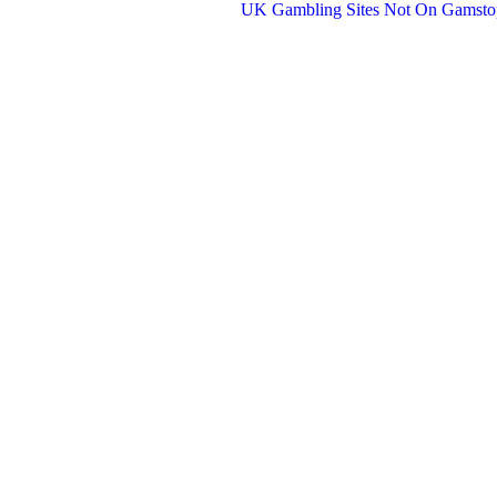
UK Gambling Sites Not On Gamsto