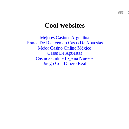
Cool websites
Mejores Casinos Argentina
Bonos De Bienvenida Casas De Apuestas
Mejor Casino Online México
Casas De Apuestas
Casinos Online España Nuevos
Juego Con Dinero Real