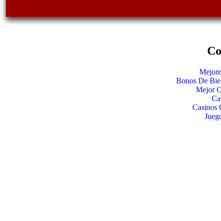
Co
Mejore
Bonos De Bie
Mejor C
Ca
Casinos 
Jueg