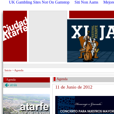
UK Gambling Sites Not On Gamstop
Siti Non Aams
Mejore
Inicio
> Agenda
Agenda
Agenda
11 de Junio de 2012