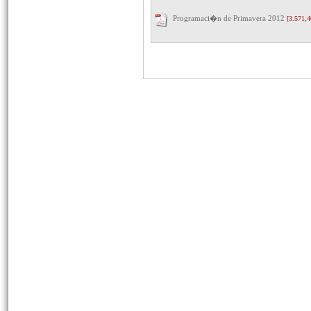
Programaci�n de Primavera 2012
[3.571,4