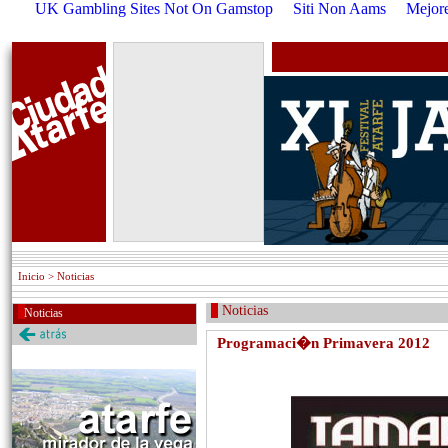
UK Gambling Sites Not On Gamstop
Siti Non Aams
Mejore
Inicio
> Noticias
Noticias
Noticias
Programaci�n Primavera 2012